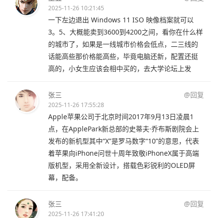
2025-11-26 10:21:45
一下左边退出 Windows 11 ISO 映像档案就可以
3。5、大概能卖到3600到4200之间，看你在什么样
的城市了，如果是一线城市价格会低点，二三线的
话能高些那价格能高些，毕竟电脑还新，配置还挺
高的，小女生应该会相中买的，去大学论坛上发
张三
@回复
2025-11-26 17:55:28
Apple苹果公司于北京时间2017年9月13日凌晨1
点，在ApplePark新总部的史蒂夫·乔布斯剧院会上
发布的新机型其中“X”是罗马数字“10”的意思，代表
着苹果向iPhone问世十周年致敬iPhoneX属于高端
版机型，采用全新设计，搭载色彩锐利的OLED屏
幕，配备。
张三
@回复
2025-11-26 17:41:20