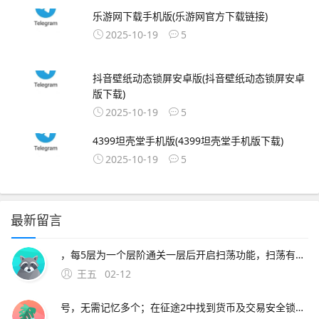
乐游网下载手机版(乐游网官方下载链接)
2025-10-19
5
抖音壁纸动态锁屏安卓版(抖音壁纸动态锁屏安卓
版下载)
2025-10-19
5
4399坦壳堂手机版(4399坦壳堂手机版下载)
2025-10-19
5
最新留言
，每5层为一个层阶通关一层后开启扫荡功能，扫荡有次数和冷却时间限制征途2内测版太庙搬砖攻略太庙搬砖；一进入游戏 下载安装在手机中安装征途2手游选择区服打开游戏后，选择游戏区服，点击踏上征途创建角色选择角色性别，输
王五
02-12
号，无需记忆多个；在征途2中找到货币及交易安全锁功能的操作步骤如下下载安装游戏使用安卓系统设备如s9+，下载并完成征途2的安装，点击游戏图标进入启动界面登录账号在