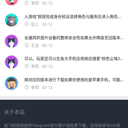
李四
02-12
入游戏”按钮完成身份验证选择角色与服务区进入角色创建界面后，选择需操作的角色形象，并指定对应的游戏服务。手游端与端游想通，你可以利用自己的闲余时间在手机上进行每日的任务，下班之后就能在电脑旁开启热血国战，感兴趣的
张三
02-12
全漏洞并提升设备的整体安全性如果允许降级至旧版本，那么攻击者就可能利用这些已知但已被修复的漏洞，对设备进行攻击或获取未授权的访问权限因此，禁止降级是防止此类攻击的重要手段三满足政企客户的安全需求 苹果的产品若要卖给政企客户，通常需要通过各种严格的。安全弱点防
王五
02-12
可以。玩家还可以在各大手机应用商店搜索“棕色尘埃2”或“BrownDust II”，找到官方正版后进行下载应用商店通常会提供游戏的基本信息玩家评分下载量以及更新日志等，有助于玩家更好地了解游戏并选择适合自己的版本在下载时，请确保选择官方正版，避免下载到盗版或恶意软件游戏下载平
李四
02-12
择对应的版本进行下载如果你使用的是苹果手机，可能需要跳转到App Store进行下载如果你使用的是安卓手机，可以。玩家还可以在各大手机应用商店搜索“棕色尘埃2”或“BrownDus
李四
02-12
关于本站
纸飞机官网提供Telegram官方客户端免费下载，支持安卓与iOS系