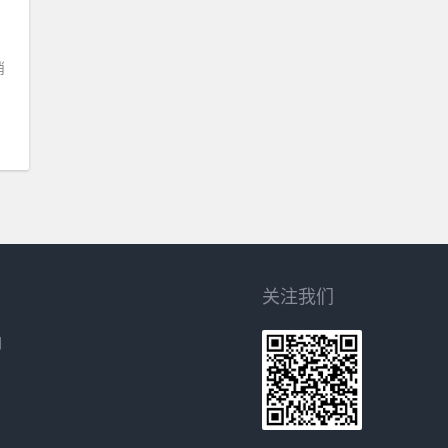
消
关注我们
网