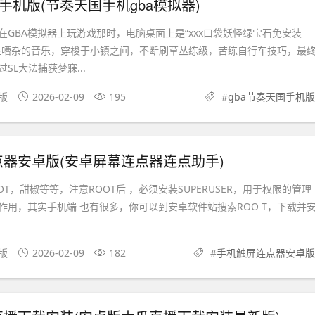
国手机版(节奏天国手机gba模拟器)
在GBA模拟器上玩游戏那时，电脑桌面上是“xxx口袋妖怪绿宝石免安装
显嘈杂的音乐，穿梭于小镇之间，不断刷草丛练级，苦练自行车技巧，最
SL大法捕获梦寐...
机版
2026-02-09
195
#
gba节奏天国手机版
器安卓版(安卓屏幕连点器连点助手)
OOT，甜椒等等，注意ROOT后 ，必须安装SUPERUSER，用于权限的管理
作用，其实手机端 也有很多，你可以到安卓软件站搜索ROO T，下载并
果版
2026-02-09
182
#
手机触屏连点器安卓版