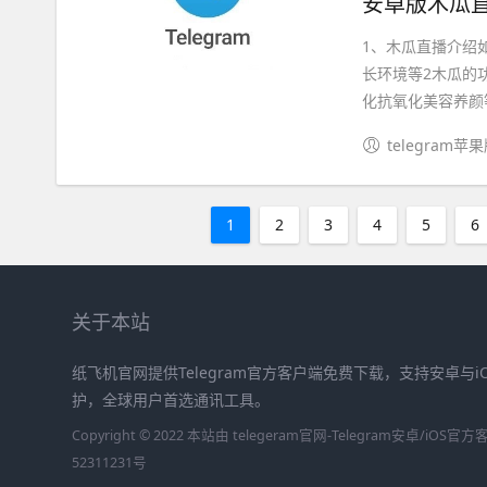
安卓版木瓜直
1、木瓜直播介绍
长环境等2木瓜的
化抗氧化美容养颜等
telegram苹
1
2
3
4
5
6
关于本站
纸飞机官网提供Telegram官方客户端免费下载，支持安卓与
护，全球用户首选通讯工具。
Copyright © 2022 本站由 telegeram官网-Telegram安卓/iO
52311231号