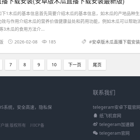
播下载安装(安卓版木瓜直播下载安装最新版)
如下1木瓜的基本信息首先简要介绍木瓜的基本信息，如木瓜的产地品种生
功效与作用介绍木瓜的营养价值健康益处和药用功能，例如木瓜可以帮助
3木瓜的食用方法介...
果版
2026-02-08
185
#
安卓版木瓜直播下载安装
7
8
9
10
下一页
尾页
联系我们
iOS系统，安全高速，隐私保
telegeram安卓下载官
纸飞机官网
telegeram加速器
S官方客户端 版权所有
川ICP备
telegeram官网