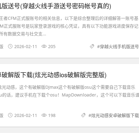
版送号(穿越火线手游送号密码帐号真的)
王者CFM正式服账号的相关信息，以下是综合整理后的详细解答一账号基
FM正式服账号是玩家登录游戏的核心凭证，具有以下功能游戏进度保存记
有数据交易与社交支...
文版
2026-02-11
205
#
穿越火线手机版送号
破解版下载(炫光动感ios破解版完整版)
又名炫光动感，这个有破解版DJmax这个有破解版osu这个需要自己下载音乐
u的话，建议手机在下载个osu！MapDownloader，这个可以下载音乐
文版
2026-02-11
198
#
炫光动感安卓破解版下载