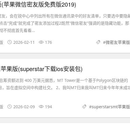
(苹果微信密友版免费版2019)
密友，会在锐中心中列出所有在微信通讯录中的好友清单，只要选中要隐
点击“完成”就完成了密友添加过程2既然“微信密友”强调的是隐藏功能，那
不彻底首先看看...
果版
2026-02-11
176
#
微密友苹果版
smt苹果版(superstar下载ios安装包)
 的总筹资额达到 400 万美元据悉，MT Tower是一个基于Polygon区块链的
项目，旨在虚拟空间中构建社交。 2、我叫MT归来我叫MT归来今年年末成
卓版
2026-02-09
194
#
superstarsmt苹果版