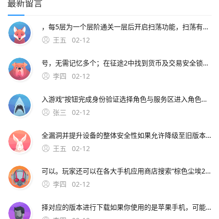
最新留言
，每5层为一个层阶通关一层后开启扫荡功能，扫荡有次数和冷却时间限制征途2内测版太庙搬砖攻略太庙搬砖；一进入游戏 下载安装在手机中安装征途2手游选择区服打开游戏后，选择游戏区服，点击踏上征途创建角色选择角色性别，输
王五
02-12
号，无需记忆多个；在征途2中找到货币及交易安全锁功能的操作步骤如下下载安装游戏使用安卓系统设备如s9+，下载并完成征途2的安装，点击游戏图标进入启动界面登录账号在
李四
02-12
入游戏”按钮完成身份验证选择角色与服务区进入角色创建界面后，选择需操作的角色形象，并指定对应的游戏服务。手游端与端游想通，你可以利用自己的闲余时间在手机上进行每日的任务，下班之后就能在电脑旁开启热血国战，感兴趣的
张三
02-12
全漏洞并提升设备的整体安全性如果允许降级至旧版本，那么攻击者就可能利用这些已知但已被修复的漏洞，对设备进行攻击或获取未授权的访问权限因此，禁止降级是防止此类攻击的重要手段三满足政企客户的安全需求 苹果的产品若要卖给政企客户，通常需要通过各种严格的。安全弱点防
王五
02-12
可以。玩家还可以在各大手机应用商店搜索“棕色尘埃2”或“BrownDust II”，找到官方正版后进行下载应用商店通常会提供游戏的基本信息玩家评分下载量以及更新日志等，有助于玩家更好地了解游戏并选择适合自己的版本在下载时，请确保选择官方正版，避免下载到盗版或恶意软件游戏下载平
李四
02-12
择对应的版本进行下载如果你使用的是苹果手机，可能需要跳转到App Store进行下载如果你使用的是安卓手机，可以。玩家还可以在各大手机应用商店搜索“棕色尘埃2”或“BrownDus