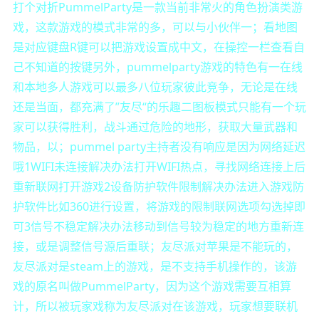
打个对折PummelParty是一款当前非常火的角色扮演类游
戏，这款游戏的模式非常的多，可以与小伙伴一；看地图
是对应键盘R键可以把游戏设置成中文，在操控一栏查看自
己不知道的按键另外，pummelparty游戏的特色有一在线
和本地多人游戏可以最多八位玩家彼此竞争，无论是在线
还是当面，都充满了”友尽“的乐趣二图板模式只能有一个玩
家可以获得胜利，战斗通过危险的地形，获取大量武器和
物品，以；pummel party主持者没有响应是因为网络延迟
哦1WIFI未连接解决办法打开WIFI热点，寻找网络连接上后
重新联网打开游戏2设备防护软件限制解决办法进入游戏防
护软件比如360进行设置，将游戏的限制联网选项勾选掉即
可3信号不稳定解决办法移动到信号较为稳定的地方重新连
接，或是调整信号源后重联；友尽派对苹果是不能玩的，
友尽派对是steam上的游戏，是不支持手机操作的，该游
戏的原名叫做PummelParty，因为这个游戏需要互相算
计，所以被玩家戏称为友尽派对在该游戏，玩家想要联机