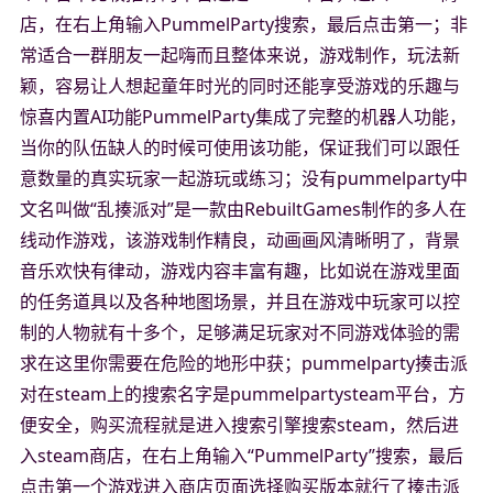
店，在右上角输入PummelParty搜索，最后点击第一；非
常适合一群朋友一起嗨而且整体来说，游戏制作，玩法新
颖，容易让人想起童年时光的同时还能享受游戏的乐趣与
惊喜内置AI功能PummelParty集成了完整的机器人功能，
当你的队伍缺人的时候可使用该功能，保证我们可以跟任
意数量的真实玩家一起游玩或练习；没有pummelparty中
文名叫做“乱揍派对”是一款由RebuiltGames制作的多人在
线动作游戏，该游戏制作精良，动画画风清晰明了，背景
音乐欢快有律动，游戏内容丰富有趣，比如说在游戏里面
的任务道具以及各种地图场景，并且在游戏中玩家可以控
制的人物就有十多个，足够满足玩家对不同游戏体验的需
求在这里你需要在危险的地形中获；pummelparty揍击派
对在steam上的搜索名字是pummelpartysteam平台，方
便安全，购买流程就是进入搜索引擎搜索steam，然后进
入steam商店，在右上角输入“PummelParty”搜索，最后
点击第一个游戏进入商店页面选择购买版本就行了揍击派