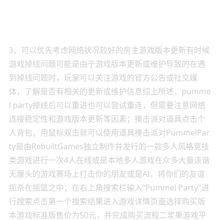
3、可以优先考虑网络状况较好的房主游戏版本更新有时候
游戏掉线问题可能是由于游戏版本更新或维护导致的在遇
到掉线问题时，玩家可以关注游戏的官方公告或社交媒
体，了解是否有相关的更新或维护信息综上所述，pumme
l party掉线后可以重进也可以尝试重连，但需要注意网络
连接稳定性和游戏版本更新等因素；揍击派对道具点击个
人背包，用鼠标双击就可以使用道具揍击派对PummelPar
ty是由RebuiltGames独立制作并发行的一款多人风格竞技
类游戏进行一次4人在线或是本地多人游戏在众多大量诙谐
无厘头的游戏赛场上打击你的朋友或是AI，将你们的友谊
扼杀在摇篮之中；在右上角搜索栏输入“Pummel Party”进
行搜索点击第一个搜索结果进入游戏详情页面选择购买版
本游戏标准版售价为50元，并完成购买流程二浆果游戏平