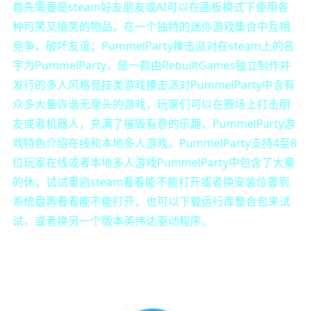
首先需要是steam好友朋友或AI可以在画板模式下使用各
种可笑又搞笑的物品，在一个独特的迷你游戏集合中互相
竞争，破坏友谊；PummelParty揍击派对在steam上的名
字为PummelParty，是一款由RebuiltGames独立制作并
发行的多人风格竞技类游戏揍击派对PummelParty中含有
众多大量诙谐无厘头的游戏，玩家们可以在赛场上打击朋
友或者机器人，充满了摧毁有意的乐趣，PummelParty游
戏特色介绍在线和本地多人游戏，PummelParty支持4至8
位玩家在线或者本地多人游戏PummelParty中包含了大量
的休；试试重启steam看看能不能打开或者换安装位置到
系统盘再看看能不能打开，也可以下载运行库整合包来试
试，或者换另一个版本英伟达驱动程序。