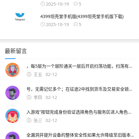
2025-10-19
5
4399坦壳堂手机版(4399坦壳堂手机版下载)
2025-10-19
5
最新留言
，每5层为一个层阶通关一层后开启扫荡功能，扫荡有次数和冷却时间限制征途2内测版太庙搬砖攻略太庙搬砖；一进入游戏 下载安装在手机中安装征途2手游选择区服打开游戏后，选择游戏区服，点击踏上征途创建角色选择角色性别，输
王五
02-12
号，无需记忆多个；在征途2中找到货币及交易安全锁功能的操作步骤如下下载安装游戏使用安卓系统设备如s9+，下载并完成征途2的安装，点击游戏图标进入启动界面登录账号在
李四
02-12
入游戏”按钮完成身份验证选择角色与服务区进入角色创建界面后，选择需操作的角色形象，并指定对应的游戏服务。手游端与端游想通，你可以利用自己的闲余时间在手机上进行每日的任务，下班之后就能在电脑旁开启热血国战，感兴趣的
张三
02-12
全漏洞并提升设备的整体安全性如果允许降级至旧版本，那么攻击者就可能利用这些已知但已被修复的漏洞，对设备进行攻击或获取未授权的访问权限因此，禁止降级是防止此类攻击的重要手段三满足政企客户的安全需求 苹果的产品若要卖给政企客户，通常需要通过各种严格的。安全弱点防