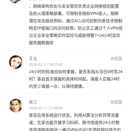
、网络架构优化与安全管控负责企业网络规划配置
及防火墙策略部署，可限制非授权VPN接入，阻断
潜在攻击路径例如，通过ACL访问控制列表技术限制
特定IP或端口的访问权限，防止员工通过个人VPN绕
过企业安全策略实时监控与威胁预警7×24小时监控
服务器数据库
王五
@回复
2026-02-11 19:27:43
24小时的标准应如何掌握，是否系指从当日0时至24
时？答自首次填报的具体时间起，填报人应每24时
内至少填报一次，以保持健康。
张三
@回复
2026-02-11 21:08:40
库及应用系统运行状态，利用AI算法分析异常流量
或；在家也能开展学习科研，图书馆提供24小时数
字资源服务路径一通过VPN访问1在学校网站首页右