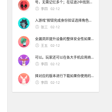
号，无需记忆多个；在征途2中找到货币及交易安全锁功能的操作步骤如下下载安装游戏使用安卓系统设备如s9+，下载并完成征途2的安装，点击游戏图标进入启动界面登录账号在
李四
02-12
入游戏”按钮完成身份验证选择角色与服务区进入角色创建界面后，选择需操作的角色形象，并指定对应的游戏服务。手游端与端游想通，你可以利用自己的闲余时间在手机上进行每日的任务，下班之后就能在电脑旁开启热血国战，感兴趣的
张三
02-12
全漏洞并提升设备的整体安全性如果允许降级至旧版本，那么攻击者就可能利用这些已知但已被修复的漏洞，对设备进行攻击或获取未授权的访问权限因此，禁止降级是防止此类攻击的重要手段三满足政企客户的安全需求 苹果的产品若要卖给政企客户，通常需要通过各种严格的。安全弱点防
王五
02-12
可以。玩家还可以在各大手机应用商店搜索“棕色尘埃2”或“BrownDust II”，找到官方正版后进行下载应用商店通常会提供游戏的基本信息玩家评分下载量以及更新日志等，有助于玩家更好地了解游戏并选择适合自己的版本在下载时，请确保选择官方正版，避免下载到盗版或恶意软件游戏下载平
李四
02-12
择对应的版本进行下载如果你使用的是苹果手机，可能需要跳转到App Store进行下载如果你使用的是安卓手机，可以。玩家还可以在各大手机应用商店搜索“棕色尘埃2”或“BrownDus
李四
02-12