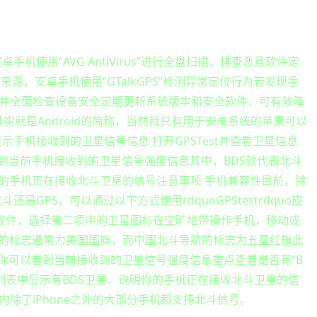
机使用“AVG AntiVirus”进行全盘扫描，排查恶意软件定
求来源，安卓手机使用“GTalkGPS”检测异常定位行为若发现手
并全面检查设备安全定期更新系统版本和安全软件，可有效降
ndro 其实就是Android的简称，当然就只有用于安卓系统的苹果可以
门用于显示手机接收到的卫星信号信息 打开GPSTest并查看卫星信息
看到当前手机接收到的卫星信号强度信息其中，BDS就代表北斗
你的手机正在接收北斗卫星的信号注意事项 手机兼容性目前，除
是GPS，可以通过以下方式使用rdquoGPStestrdquo应
应用打开软件，选择第二项中的卫星图标在空旷地带操作手机，移动或
S的标志通常为美国国旗，而中国北斗导航的标志为五星红旗此
页，你可以看到当前接收到的卫星信号强度信息重点查看是否有“B
果列表中显示有BDS卫星，说明你的手机正在接收北斗卫星的信
除了iPhone之外的大部分手机都支持北斗信号。