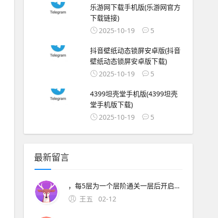
乐游网下载手机版(乐游网官方
下载链接)
2025-10-19
5
抖音壁纸动态锁屏安卓版(抖音
壁纸动态锁屏安卓版下载)
2025-10-19
5
4399坦壳堂手机版(4399坦壳
堂手机版下载)
2025-10-19
5
最新留言
，每5层为一个层阶通关一层后开启扫荡功能，扫荡有次数和冷却时间限制征途2内测版太庙搬砖攻略太庙搬砖；一进入游戏 下载安装在手机中安装征途2手游选择区服打开游戏后，选择游戏区服，点击踏上征途创建角色选择角色性别，输
王五
02-12