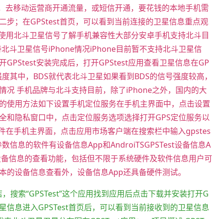
卡，去移动运营商开通流量，或短信开通，要花钱的本地手机需
步；在GPStest首页，可以看到当前连接的卫星信息重点观
在使用北斗卫星信号了解手机兼容性大部分安卓手机支持北斗目
北斗卫星信号iPhone情况iPhone目前暂不支持北斗卫星信
Stest安装完成后，打开GPStest应用查看卫星信息在GP
强度其中，BDS就代表北斗卫星如果看到BDS的信号强度较高，
况 手机品牌与北斗支持目前，除了iPhone之外，国内的大
的使用方法如下设置手机定位服务在手机主界面中，点击设置
全和隐私窗口中，点击定位服务选项选择打开GPS定位服务以
软件在手机主界面，点击应用市场客户端在搜索栏中输入gpstes
的软件有设备信息App和AndroiTSGPSTest设备信息A
设备信息的查看功能，包括但不限于系统硬件及软件信息用户可
本的设备信息查看外，设备信息App还具备硬件测试。
店，搜索“GPSTest”这个应用找到应用后点击下载并安装打开G
看卫星信息进入GPSTest首页后，可以看到当前接收到的卫星信息