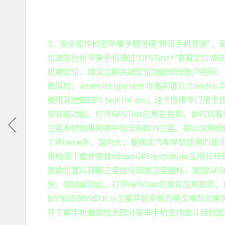
3、安全软件检测苹果手机可用“腾讯手机管家”，安卓手
位请求分析苹果手机通过“GPSTest+”查看定位请
机被定位，建议立即关闭定位功能修改账户密码，
低风险；androits gps test 你看前面几个a
使用其他的GPS test for ios；这个应用专
安装成功后，打开GPSTest应用在首页，你可以
卫星系统如果列表中显示有BDS卫星，那么说明
了iPhone外，国内大；要确定汽车导航使用的是北斗还
用检测下载并安装rdquoGPStestrdquo
更换位置以获取卫星信号观察卫星图标，美国GP
外；安装成功后，打开GPSTest应用在应用首
DS”标识BDS即北斗卫星导航系统的英文缩写如
号了解手机兼容性大部分安卓手机支持北斗目前国内